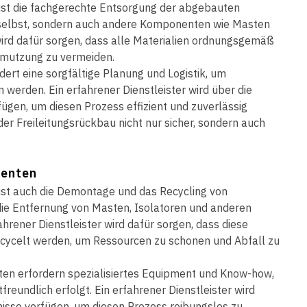
 ist die fachgerechte Entsorgung der abgebauten
en selbst, sondern auch andere Komponenten wie Masten
 wird dafür sorgen, dass alle Materialien ordnungsgemäß
hmutzung zu vermeiden.
ert eine sorgfältige Planung und Logistik, um
n werden. Ein erfahrener Dienstleister wird über die
gen, um diesen Prozess effizient und zuverlässig
der Freileitungsrückbau nicht nur sicher, sondern auch
nenten
 ist auch die Demontage und das Recycling von
die Entfernung von Masten, Isolatoren und anderen
ahrener Dienstleister wird dafür sorgen, dass diese
celt werden, um Ressourcen zu schonen und Abfall zu
n erfordern spezialisiertes Equipment und Know-how,
freundlich erfolgt. Ein erfahrener Dienstleister wird
isse verfügen, um diesen Prozess reibungslos zu