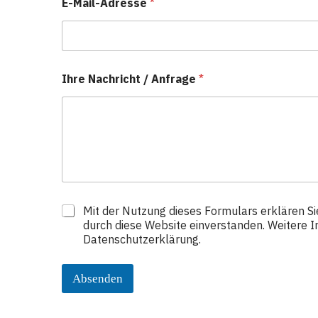
E-Mail-Adresse
*
Ihre Nachricht / Anfrage
*
D
Mit der Nutzung dieses Formulars erklären Si
a
durch diese Website einverstanden. Weitere I
t
Datenschutzerklärung.
e
n
s
Absenden
c
h
u