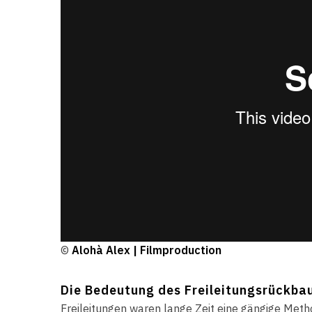
©
Alohà Alex | Filmproduction
Die Bedeutung des Freileitungsrückba
Freileitungen waren lange Zeit eine gängige Meth