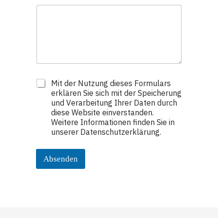
D
Mit der Nutzung dieses Formulars
a
erklären Sie sich mit der Speicherung
t
und Verarbeitung Ihrer Daten durch
e
diese Website einverstanden.
n
Weitere Informationen finden Sie in
s
unserer Datenschutzerklärung.
c
h
u
Absenden
t
z
*